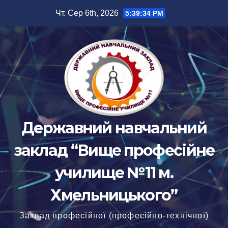
Перейти
Чт. Сер 6th, 2026
5:39:35 PM
до
вмісту
Державний навчальний
заклад “Вище професійне
училище №11 м.
Хмельницького”
Заклад професійної (професійно-технічної)