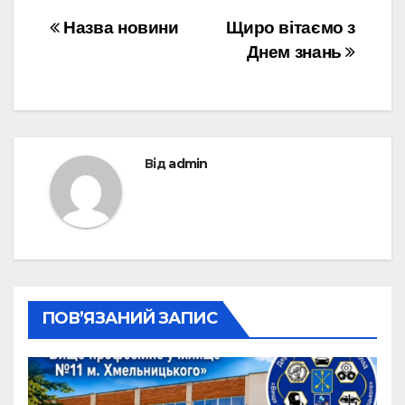
Навігація
Назва новини
Щиро вітаємо з
Днем знань
записів
Від
admin
ПОВ’ЯЗАНИЙ ЗАПИС