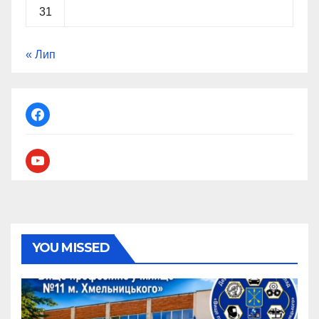
31
« Лип
facebook
youtube
YOU MISSED