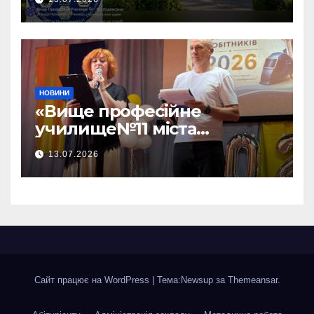
НОВИНИ
«Вище професійне
училище№11 міста
Хмельницького»відбувся —
13.07.2026
ВИПУСК 2026!
Сайт працює на WordPress
|
Тема:Newsup за
Themeansar
.