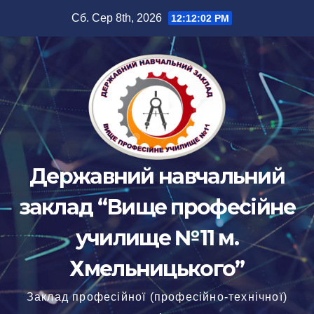
Перейти
Сб. Сер 8th, 2026
12:12:02 PM
до
вмісту
Державний навчальний
заклад “Вище професійне
училище №11 м.
Хмельницького”
Заклад професійної (професійно-технічної)