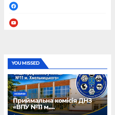
facebook
youtube
YOU MISSED
НОВИНИ
Приймальна комісія ДНЗ
«ВПУ №11 м.
Хмельницького» активно