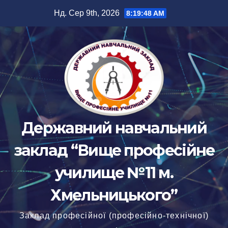
Перейти
Нд. Сер 9th, 2026
8:19:49 AM
до
вмісту
Державний навчальний
заклад “Вище професійне
училище №11 м.
Хмельницького”
Заклад професійної (професійно-технічної)