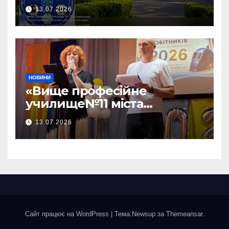
чекає саме на тебе!!!
13.07.2026
НОВИНИ
«Вище професійне
училище№11 міста
Хмельницького»відбувся —
13.07.2026
ВИПУСК 2026!
Сайт працює на WordPress
|
Тема:Newsup за
Themeansar
.