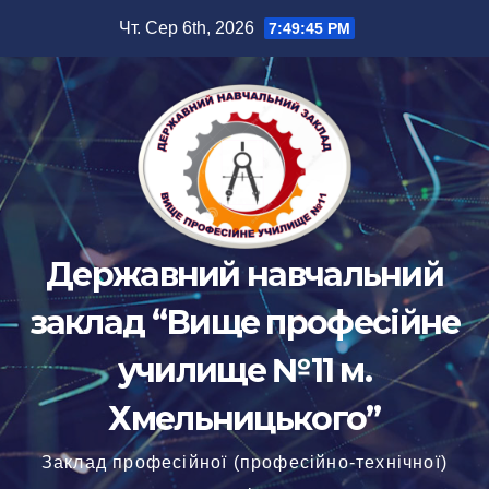
Перейти
Чт. Сер 6th, 2026
7:49:46 PM
до
вмісту
Державний навчальний
заклад “Вище професійне
училище №11 м.
Хмельницького”
Заклад професійної (професійно-технічної)