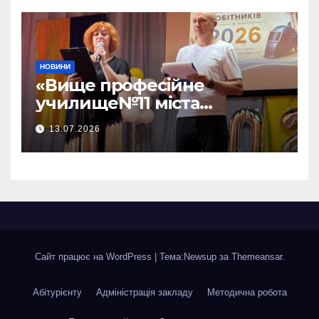
НОВИНИ
«Вище професійне
училище№11 міста
Хмельницького»відбувся —
13.07.2026
ВИПУСК 2026!
Сайт працює на WordPress
|
Тема:Newsup за
Themeansar
.
Абітурієнту
Адміністрація закладу
Методична робота