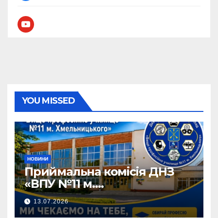
youtube
YOU MISSED
НОВИНИ
Приймальна комісія ДНЗ
«ВПУ №11 м.
Хмельницького» активно
13.07.2026
працює!