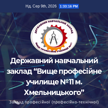
Перейти
Нд. Сер 9th, 2026
1:33:16 PM
до
вмісту
Державний навчальний
заклад “Вище професійне
училище №11 м.
Хмельницького”
Заклад професійної (професійно-технічної)