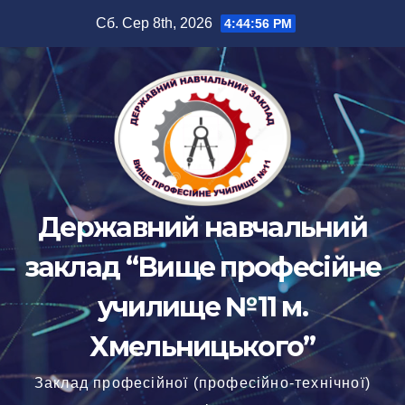
Перейти
Сб. Сер 8th, 2026
4:44:56 PM
до
вмісту
Державний навчальний
заклад “Вище професійне
училище №11 м.
Хмельницького”
Заклад професійної (професійно-технічної)