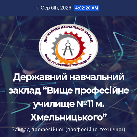
Перейти
Чт. Сер 6th, 2026
4:02:27 AM
до
вмісту
Державний навчальний
заклад “Вище професійне
училище №11 м.
Хмельницького”
Заклад професійної (професійно-технічної)