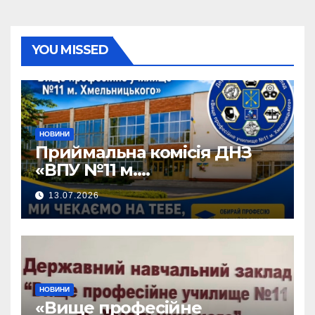
YOU MISSED
НОВИНИ
Приймальна комісія ДНЗ
«ВПУ №11 м.
Хмельницького» активно
13.07.2026
працює!
НОВИНИ
«Вище професійне