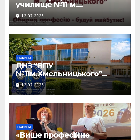
училище №11 м.
Хмельницького» запрошує
13.07.2026
на навчання!
НОВИНИ
ДНЗ “ВПУ
№11м.Хмельницького”
чекає саме на тебе!!!
13.07.2026
НОВИНИ
«Вище професійне