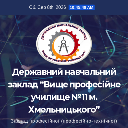
Перейти
Сб. Сер 8th, 2026
10:45:48 AM
до
вмісту
Державний навчальний
заклад “Вище професійне
училище №11 м.
Хмельницького”
Заклад професійної (професійно-технічної)