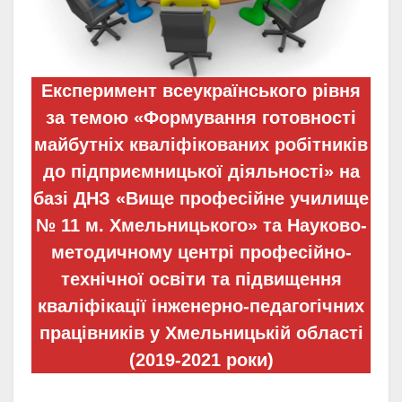
Експеримент всеукраїнського рівня
за темою «Формування готовності
майбутніх кваліфікованих робітників
до підприємницької діяльності» на
базі ДНЗ «Вище професійне училище
№ 11 м. Хмельницького» та Науково-
методичному центрі професійно-
технічної освіти та підвищення
кваліфікації інженерно-педагогічних
працівників у Хмельницькій області
(2019-2021 роки)