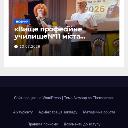
НОВИНИ
«Вище професійне
училище№11 міста
Хмельницького»відбувся —
13.07.2026
ВИПУСК 2026!
Сайт працює на WordPress
|
Тема:Newsup за
Themeansar
.
Абітурієнту
Адміністрація закладу
Методична робота
Правила прийому
Документи до вступу