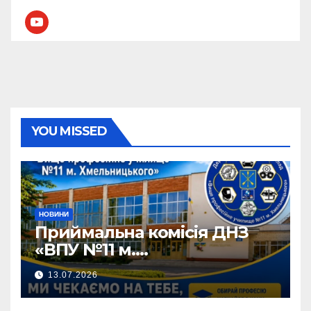
youtube
YOU MISSED
НОВИНИ
Приймальна комісія ДНЗ
«ВПУ №11 м.
Хмельницького» активно
13.07.2026
працює!