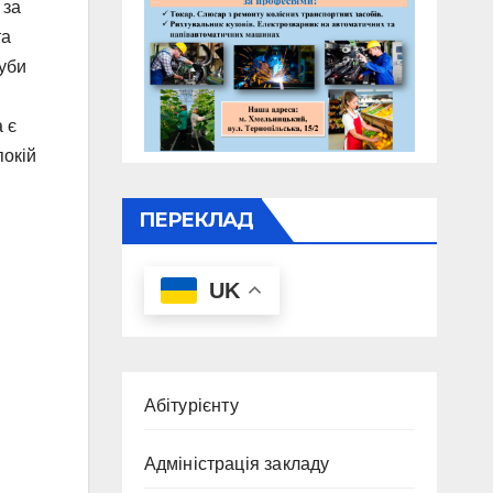
 за
та
куби
 є
покій
ПЕРЕКЛАД
UK
Абітурієнту
Адміністрація закладу