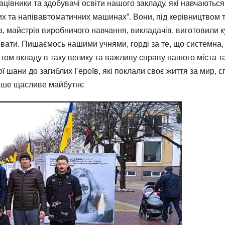
цівники та здобувачі освіти нашого закладу, які навчаються
х та напівавтоматичних машинах”. Вони, під керівництвом 
, майстрів виробничого навчання, викладачів, виготовили 
ювати. Пишаємось нашими учнями, горді за те, що системна,
том вкладу в таку велику та важливу справу нашого міста та
 шани до загиблих Героїв, які поклали своє життя за мир, с
аше щасливе майбутнє