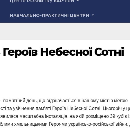
ЦЕНТР РОЗВИТКУ КАР’ЄРИ
НАВЧАЛЬНО-ПРАКТИЧНІ ЦЕНТРИ
 Героїв Небесної Сотні
— пам’ятний день, що відзначається в нашому місті з метою
і та увічнення пам’яті Героїв Небесної Сотні. Цьогоріч у ц
’явилася масштабна інсталяція, на якій розміщено 39 кубів і
блими хмельницькими Героями українсько-російської війни.