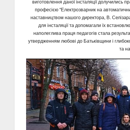
виготовлення даної інсталяції долучились пра
професією “Електрозварник на автоматични
наставництвом нашого директора, В. Селізара
для інсталяції та допомагали їх встановл
наполеглива праця педагогів стала результа
утвердженням любові до Батьківщини і глибокої
та н