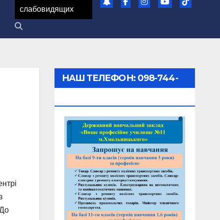
слабовидящих
НАШ ТЕЛЕФОН: 098-744-
73-65
ентрі
з
 До