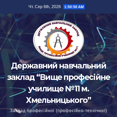
Перейти
Чт. Сер 6th, 2026
1:50:51 AM
до
вмісту
Державний навчальний
заклад “Вище професійне
училище №11 м.
Хмельницького”
Заклад професійної (професійно-технічної)