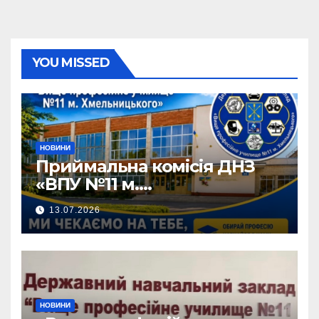
YOU MISSED
НОВИНИ
Приймальна комісія ДНЗ
«ВПУ №11 м.
Хмельницького» активно
13.07.2026
працює!
НОВИНИ