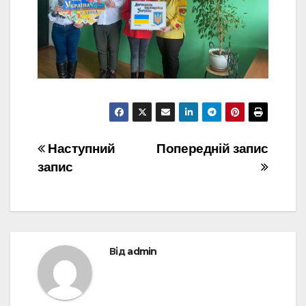
Навігація
Наступний
Попередній запис
запис
записів
Від
admin