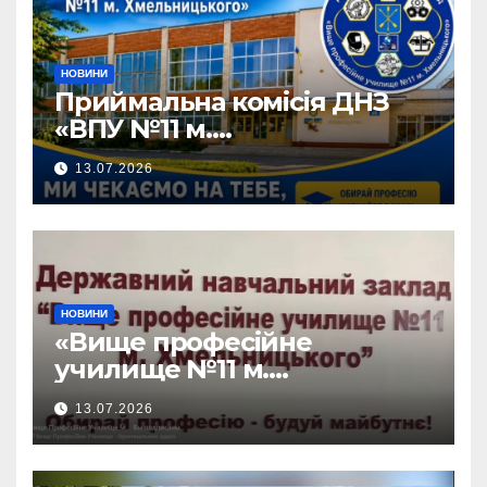
НОВИНИ
Приймальна комісія ДНЗ
«ВПУ №11 м.
Хмельницького» активно
13.07.2026
працює!
НОВИНИ
«Вище професійне
училище №11 м.
Хмельницького» запрошує
13.07.2026
на навчання!