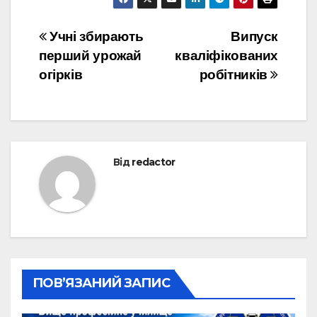
Навігація
Учні збирають
Випуск
перший урожай
кваліфікованих
записів
огірків
робітників
Від
redactor
ПОВ’ЯЗАНИЙ ЗАПИС