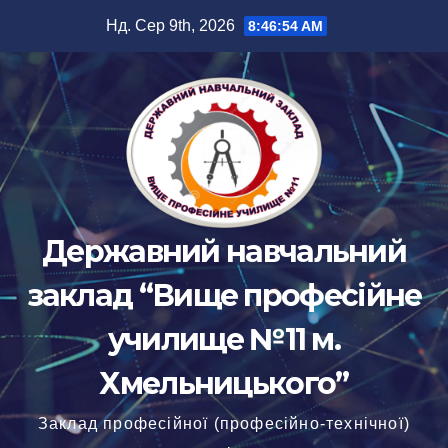
Перейти
Нд. Сер 9th, 2026
8:46:55 AM
до
вмісту
Державний навчальний
заклад “Вище професійне
училище №11 м.
Хмельницького”
Заклад професійної (професійно-технічної)