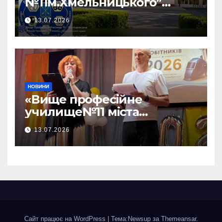
№11м.Хмельницького”
чекає саме на тебе!!!
13.07.2026
НОВИНИ
«Вище професійне
училище№11 міста
Хмельницького»відбувся —
13.07.2026
ВИПУСК 2026!
Сайт працює на WordPress
|
Тема:Newsup за
Themeansar
.