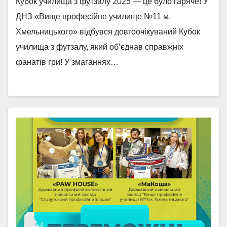
Кубок училища з футзалу 2025 — це було гаряче! У
ДНЗ «Вище професійне училище №11 м.
Хмельницького» відбувся довгоочікуваний Кубок
училища з футзалу, який об’єднав справжніх
фанатів гри! У змаганнях…