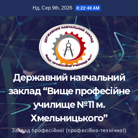
Перейти
Нд. Сер 9th, 2026
8:22:50 AM
до
вмісту
Державний навчальний
заклад “Вище професійне
училище №11 м.
Хмельницького”
Заклад професійної (професійно-технічної)