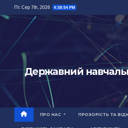
Перейти
Пт. Сер 7th, 2026
4:38:55 PM
до
вмісту
Державний навчальн
ПРО НАС
ПРОЗОРІСТЬ ТА ВІД