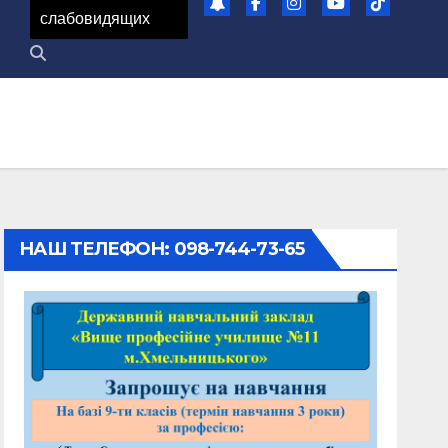
слабовидящих
НАШ ТЕЛЕФОН: 098-744-73-65