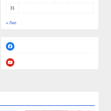
31
« Лип
facebook
youtube