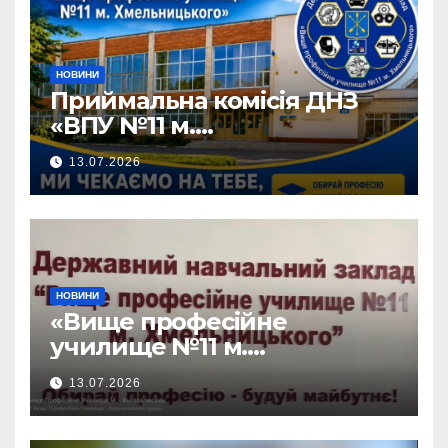
НОВИНИ
Приймальна комісія ДНЗ
«ВПУ №11 м.
Хмельницького» активно
13.07.2026
працює!
НОВИНИ
«Вище професійне
училище №11 м.
Хмельницького» запрошує
13.07.2026
на навчання!