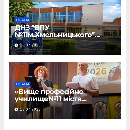
НОВИНИ
ДНЗ “ВПУ
№11м.Хмельницького”
чекає саме на тебе!!!
13.07.2026
НОВИНИ
«Вище професійне
училище№11 міста
Хмельницького»відбувся —
13.07.2026
ВИПУСК 2026!