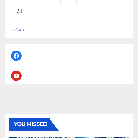
31
« Лип
facebook
youtube
YOU MISSED