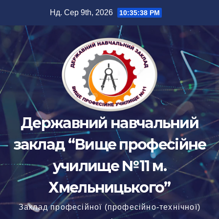
Перейти
Нд. Сер 9th, 2026
10:35:38 PM
до
вмісту
Державний навчальний
заклад “Вище професійне
училище №11 м.
Хмельницького”
Заклад професійної (професійно-технічної)