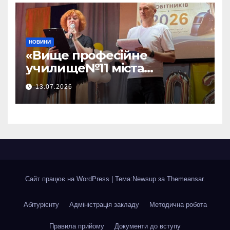
НОВИНИ
«Вище професійне
училище№11 міста
Хмельницького»відбувся —
13.07.2026
ВИПУСК 2026!
Сайт працює на WordPress
|
Тема:Newsup за
Themeansar
.
Абітурієнту
Адміністрація закладу
Методична робота
Правила прийому
Документи до вступу