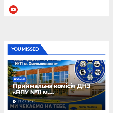
youtube
YOU MISSED
НОВИНИ
Приймальна комісія ДНЗ
«ВПУ №11 м.
Хмельницького» активно
13.07.2026
працює!