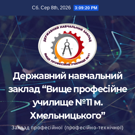
Перейти
Сб. Сер 8th, 2026
3:09:20 PM
до
вмісту
Державний навчальний
заклад “Вище професійне
училище №11 м.
Хмельницького”
Заклад професійної (професійно-технічної)