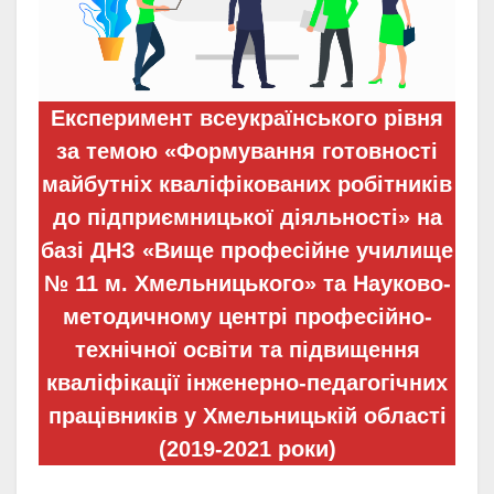
Експеримент всеукраїнського рівня
за темою «Формування готовності
майбутніх кваліфікованих робітників
до підприємницької діяльності» на
базі ДНЗ «Вище професійне училище
№ 11 м. Хмельницького» та Науково-
методичному центрі професійно-
технічної освіти та підвищення
кваліфікації інженерно-педагогічних
працівників у Хмельницькій області
(2019-2021 роки)